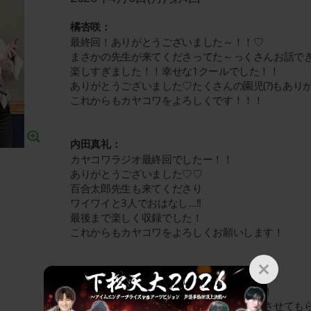
橘杏咲：
最終回！ありがとうございました～！！♡
まさかの先生が来てくださってた～っくさんお話で
楽しすぎました！！幸せな1クールでした！！
ありがとうございました♡たくさんの園児(?)もあり
これからもカヤコワをよろしくです！！！
内田真礼：
カヤコワラジオ最終回でしたー！！
ありがとうございました♡♡
百合太郎先生も来てくださり
ワイワイと3人でおはなし…!!
最後まで楽しく収録でした！
これからもカヤコワをよろしくお願いします！
百合太郎：
最終回お招き頂きありがとうございました！
毎回楽しく視聴していたラジオに自分が出させても