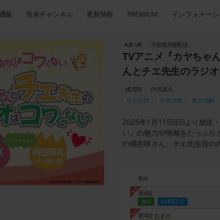
通販
音泉チャンネル
更新情報
PREMIUM
インフォメーシ
不定期月曜配信
4/6 UP
TVアニメ『カヤちゃ
んとチエ先生のラジオ
橘杏咲
内田真礼
百合太郎
井澤詩織
落合福嗣
2026年1月11日(日)より
い』の魅力や情報をたっぷり
の橘杏咲さん、チエ先生役の
番組
第4回
無料
GUEST
第4回 おまけ