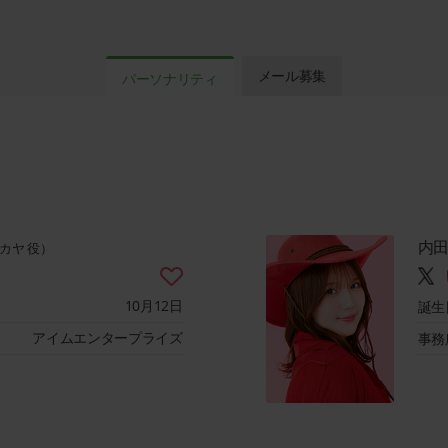
沢山のお便りお待ちしています。
【配信日】
第3回：3月16日（月）
【パーソナリティ】
橘杏咲(カヤ 役)
メール募集
パーソナリティ
内田真礼(チエ先生 役)
【配信日】
2026年1月19日（月）より不定期月曜配信
内
カヤ 役）
10月12日
誕生
アイムエンタープライズ
事務