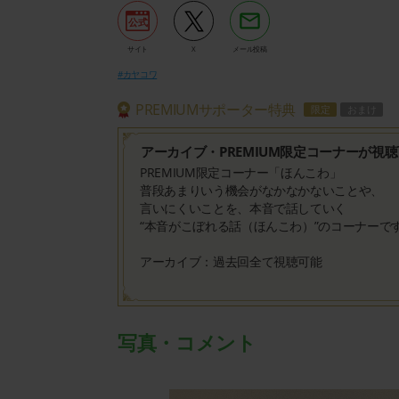
サイト
X
メール投稿
#カヤコワ
PREMIUMサポーター特典
限定
おまけ
アーカイブ・PREMIUM限定コーナーが視
PREMIUM限定コーナー「ほんこわ」
普段あまりいう機会がなかなかないことや、
言いにくいことを、本音で話していく
“本音がこぼれる話（ほんこわ）”のコーナーで
アーカイブ：過去回全て視聴可能
写真・コメント