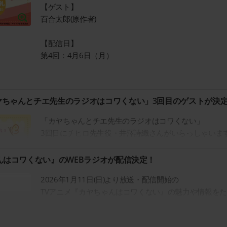
【ゲスト】
百合太郎(原作者)
【配信日】
第4回：4月6日（月）
ヤちゃんとチエ先生のラジオはコワくない」3回目のゲストが決
「カヤちゃんとチエ先生のラジオはコワくない」
3回目にチヒロ先生役・井澤詩織さんがいらっしゃいま
出演者へのメッセージや各コーナー宛のメールを大募集
んはコワくない』のWEBラジオが配信決定！
沢山のお便りお待ちしています。
2026年1月11日(日)より放送・配信開始の
TVアニメ『カヤちゃんはコワくない』の魅力や情報を
【ゲスト】
決定！
井澤詩織(チヒロ先生 役)
配信開始に伴い、パーソナリティの2人へのメッセージ