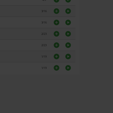
3/16
3/16
2/23
2/23
1/19
1/19