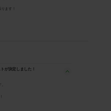
張ります！
ストが決定しました！
す。
！