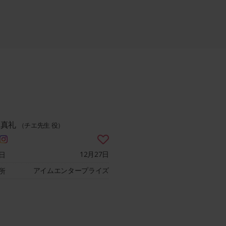
田真礼
（チエ先生 役）
12月27日
日
アイムエンタープライズ
所