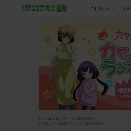
ご利用ガイド
音泉
00:00
/
00:00
Sponsored by：カヤコワ製作委員会
©百合太郎・新潮社／カヤコワ製作委員会