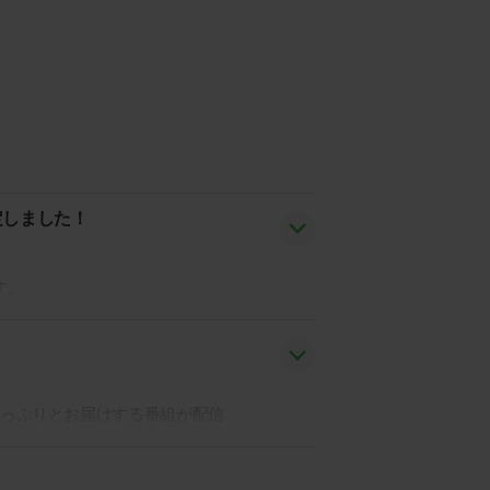
定しました！
す。
！
たっぷりとお届けする番組が配信
を大募集！