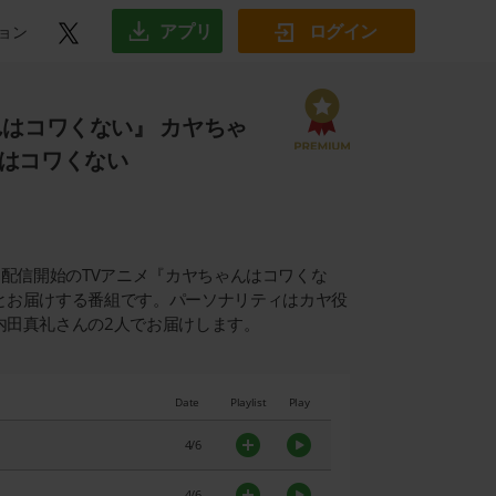
アプリ
ログイン
ョン
んはコワくない』 カヤちゃ
はコワくない
放送・配信開始のTVアニメ『カヤちゃんはコワくな
とお届けする番組です。パーソナリティはカヤ役
内田真礼さんの2人でお届けします。
Date
Playlist
Play
4/6
4/6