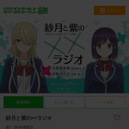
ログイン
00:00
00:00
番組視聴
もっと楽しむ
メール募集
紗月と紫の××ラジオ
第2・第4木曜配信