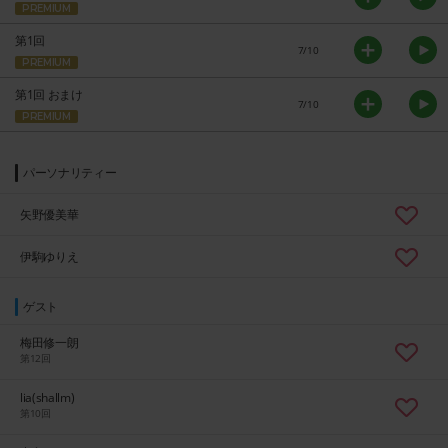
PREMIUM
第1回
7/10
PREMIUM
第1回 おまけ
7/10
PREMIUM
パーソナリティー
矢野優美華
伊駒ゆりえ
ゲスト
梅田修一朗
第12回
lia(shallm)
第10回