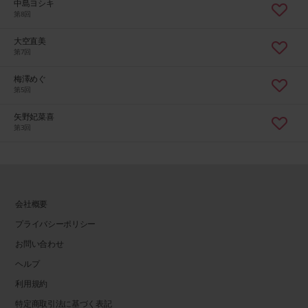
中島ヨシキ
第8回
大空直美
第7回
梅澤めぐ
第5回
矢野妃菜喜
第3回
会社概要
プライバシーポリシー
お問い合わせ
ヘルプ
利用規約
特定商取引法に基づく表記