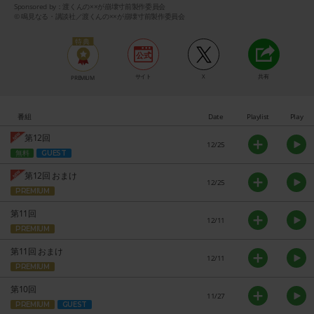
Sponsored by：渡くんの××が崩壊寸前製作委員会
© 鳴見なる・講談社／渡くんの××が崩壊寸前製作委員会
サイト
X
共有
PREMIUM
番組
Date
Playlist
Play
第12回
12/25
無料
GUEST
第12回 おまけ
12/25
PREMIUM
第11回
12/11
PREMIUM
第11回 おまけ
12/11
PREMIUM
第10回
11/27
PREMIUM
GUEST